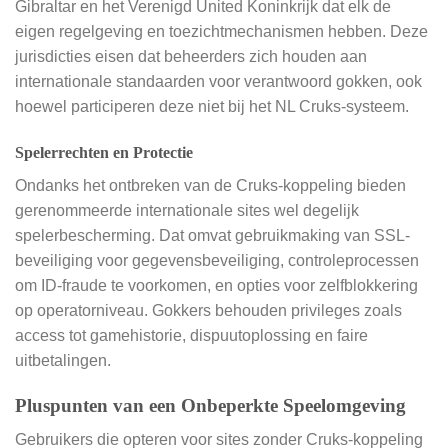
Gibraltar en het Verenigd United Koninkrijk dat elk de
eigen regelgeving en toezichtmechanismen hebben. Deze
jurisdicties eisen dat beheerders zich houden aan
internationale standaarden voor verantwoord gokken, ook
hoewel participeren deze niet bij het NL Cruks-systeem.
Spelerrechten en Protectie
Ondanks het ontbreken van de Cruks-koppeling bieden
gerenommeerde internationale sites wel degelijk
spelerbescherming. Dat omvat gebruikmaking van SSL-
beveiliging voor gegevensbeveiliging, controleprocessen
om ID-fraude te voorkomen, en opties voor zelfblokkering
op operatorniveau. Gokkers behouden privileges zoals
access tot gamehistorie, dispuutoplossing en faire
uitbetalingen.
Pluspunten van een Onbeperkte Speelomgeving
Gebruikers die opteren voor sites zonder Cruks-koppeling