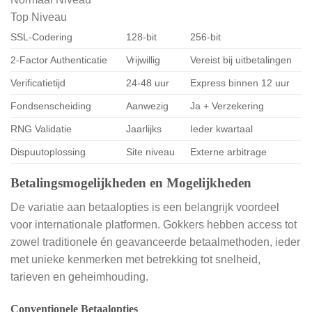
Top Niveau
SSL-Codering
128-bit
256-bit
2-Factor Authenticatie
Vrijwillig
Vereist bij uitbetalingen
Verificatietijd
24-48 uur
Express binnen 12 uur
Fondsenscheiding
Aanwezig
Ja + Verzekering
RNG Validatie
Jaarlijks
Ieder kwartaal
Dispuutoplossing
Site niveau
Externe arbitrage
Betalingsmogelijkheden en Mogelijkheden
De variatie aan betaalopties is een belangrijk voordeel
voor internationale platformen. Gokkers hebben access tot
zowel traditionele én geavanceerde betaalmethoden, ieder
met unieke kenmerken met betrekking tot snelheid,
tarieven en geheimhouding.
Conventionele Betaalopties