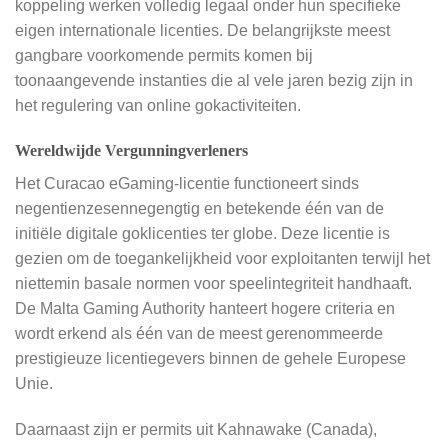
koppeling werken volledig legaal onder hun specifieke
eigen internationale licenties. De belangrijkste meest
gangbare voorkomende permits komen bij
toonaangevende instanties die al vele jaren bezig zijn in
het regulering van online gokactiviteiten.
Wereldwijde Vergunningverleners
Het Curacao eGaming-licentie functioneert sinds
negentienzesennegengtig en betekende één van de
initiële digitale goklicenties ter globe. Deze licentie is
gezien om de toegankelijkheid voor exploitanten terwijl het
niettemin basale normen voor speelintegriteit handhaaft.
De Malta Gaming Authority hanteert hogere criteria en
wordt erkend als één van de meest gerenommeerde
prestigieuze licentiegevers binnen de gehele Europese
Unie.
Daarnaast zijn er permits uit Kahnawake (Canada),