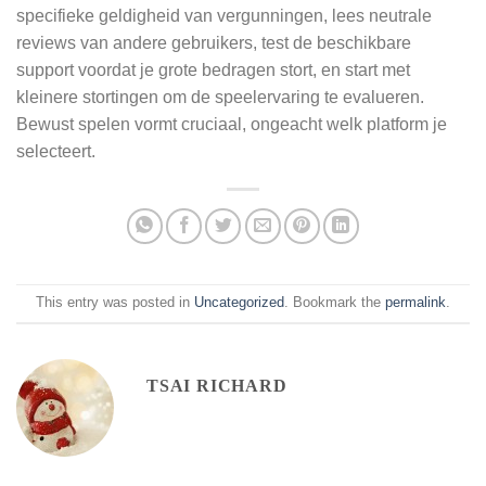
specifieke geldigheid van vergunningen, lees neutrale
reviews van andere gebruikers, test de beschikbare
support voordat je grote bedragen stort, en start met
kleinere stortingen om de speelervaring te evalueren.
Bewust spelen vormt cruciaal, ongeacht welk platform je
selecteert.
This entry was posted in
Uncategorized
. Bookmark the
permalink
.
TSAI RICHARD