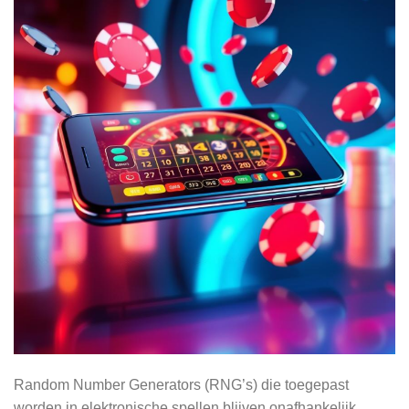
Random Number Generators (RNG’s) die toegepast
worden in elektronische spellen blijven onafhankelijk