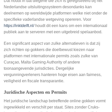
Dat houdt in dat diegene die zich is geregistreerd bij het
Nederlandse uitsluitingssysteem desondanks kan
deelnemen op wereldwijde platformen welke niet onder de
specifieke vaderlandse wetgeving opereren. Voor
https://inktdelft.nl/
houdt dit een kans om een internationaal
publiek aan te serveren met een uitgebreid spelaanbod.
Een significant aspect van zulke alternatieven is dat zij
zich richten op gokkers die doelbewust kiezen naar
platformen met internationale permits zoals zulke van
Curaçao, Malta Gaming Authority of andere
toonaangevende jurisdicties. Dergelijke
vergunningverleners hanteren hoge eisen aan fairness,
veiligheid en fiscale transparantie.
Juridische Aspecten en Permits
Het juridische landschap betreffende online gokken vormt
ingewikkeld en verschilt per staat. Sites zonder Cruks-