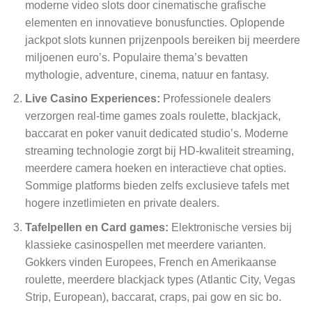
moderne video slots door cinematische grafische
elementen en innovatieve bonusfuncties. Oplopende
jackpot slots kunnen prijzenpools bereiken bij meerdere
miljoenen euro’s. Populaire thema’s bevatten
mythologie, adventure, cinema, natuur en fantasy.
Live Casino Experiences:
Professionele dealers
verzorgen real-time games zoals roulette, blackjack,
baccarat en poker vanuit dedicated studio’s. Moderne
streaming technologie zorgt bij HD-kwaliteit streaming,
meerdere camera hoeken en interactieve chat opties.
Sommige platforms bieden zelfs exclusieve tafels met
hogere inzetlimieten en private dealers.
Tafelpellen en Card games:
Elektronische versies bij
klassieke casinospellen met meerdere varianten.
Gokkers vinden Europees, French en Amerikaanse
roulette, meerdere blackjack types (Atlantic City, Vegas
Strip, European), baccarat, craps, pai gow en sic bo.