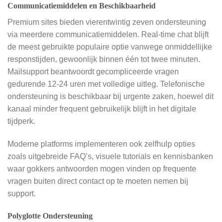
Communicatiemiddelen en Beschikbaarheid
Premium sites bieden vierentwintig zeven ondersteuning
via meerdere communicatiemiddelen. Real-time chat blijft
de meest gebruikte populaire optie vanwege onmiddellijke
responstijden, gewoonlijk binnen één tot twee minuten.
Mailsupport beantwoordt gecompliceerde vragen
gedurende 12-24 uren met volledige uitleg. Telefonische
ondersteuning is beschikbaar bij urgente zaken, hoewel dit
kanaal minder frequent gebruikelijk blijft in het digitale
tijdperk.
Moderne platforms implementeren ook zelfhulp opties
zoals uitgebreide FAQ’s, visuele tutorials en kennisbanken
waar gokkers antwoorden mogen vinden op frequente
vragen buiten direct contact op te moeten nemen bij
support.
Polyglotte Ondersteuning