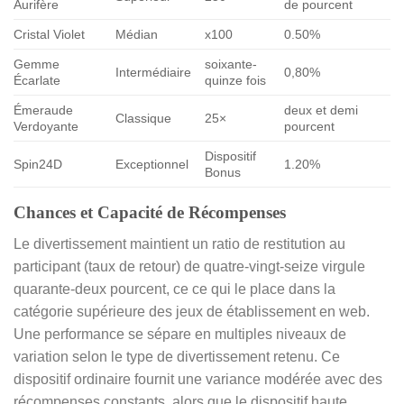
Aurifère
de pourcent
Cristal Violet
Médian
x100
0.50%
Gemme
soixante-
Intermédiaire
0,80%
Écarlate
quinze fois
Émeraude
deux et demi
Classique
25×
Verdoyante
pourcent
Dispositif
Spin24D
Exceptionnel
1.20%
Bonus
Chances et Capacité de Récompenses
Le divertissement maintient un ratio de restitution au
participant (taux de retour) de quatre-vingt-seize virgule
quarante-deux pourcent, ce ce qui le place dans la
catégorie supérieure des jeux de établissement en web.
Une performance se sépare en multiples niveaux de
variation selon le type de divertissement retenu. Ce
dispositif ordinaire fournit une variance modérée avec des
récompenses constants, alors que le dispositif haute