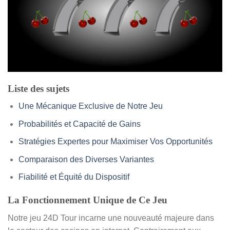
Liste des sujets
Une Mécanique Exclusive de Notre Jeu
Probabilités et Capacité de Gains
Stratégies Expertes pour Maximiser Vos Opportunités
Comparaison des Diverses Variantes
Fiabilité et Équité du Dispositif
La Fonctionnement Unique de Ce Jeu
Notre jeu 24D Tour incarne une nouveauté majeure dans