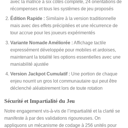
avec la matrice à six côtés complète, 24 orientations de
récompenses et tous les systèmes de jeu proposés
Édition Rapide :
Similaire à la version traditionnelle
mais avec des effets précipitées et une récurrence de
tour accrue pour les joueurs expérimentés
Variante Nomade Améliorée :
Affichage tactile
expressément développée pour mobiles et ardoises,
maintenant la totalité les options essentielles avec une
maniabilité ajustée
Version Jackpot Cumulatif :
Une portion de chaque
enjeu nourrit un gros lot communautaire qui peut être
déclenché aléatoirement lors de toute rotation
Sécurité et Impartialité du Jeu
Notre engagement vis-à-vis de l’impartialité et la clarté se
manifeste à par des validations rigoureuses. On
appliquons un mécanisme de codage à 256 unités pour