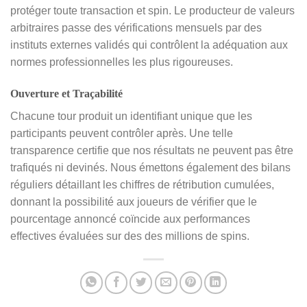
protéger toute transaction et spin. Le producteur de valeurs
arbitraires passe des vérifications mensuels par des
instituts externes validés qui contrôlent la adéquation aux
normes professionnelles les plus rigoureuses.
Ouverture et Traçabilité
Chacune tour produit un identifiant unique que les
participants peuvent contrôler après. Une telle
transparence certifie que nos résultats ne peuvent pas être
trafiqués ni devinés. Nous émettons également des bilans
réguliers détaillant les chiffres de rétribution cumulées,
donnant la possibilité aux joueurs de vérifier que le
pourcentage annoncé coïncide aux performances
effectives évaluées sur des des millions de spins.