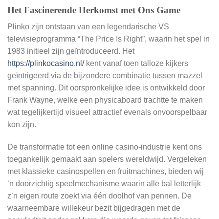
Het Fascinerende Herkomst met Ons Game
Plinko zijn ontstaan van een legendarische VS
televisieprogramma “The Price Is Right”, waarin het spel in
1983 initieel zijn geïntroduceerd. Het
https://plinkocasino.nl/
kent vanaf toen talloze kijkers
geïntrigeerd via de bijzondere combinatie tussen mazzel
met spanning. Dit oorspronkelijke idee is ontwikkeld door
Frank Wayne, welke een physicaboard trachtte te maken
wat tegelijkertijd visueel attractief evenals onvoorspelbaar
kon zijn.
De transformatie tot een online casino-industrie kent ons
toegankelijk gemaakt aan spelers wereldwijd. Vergeleken
met klassieke casinospellen en fruitmachines, bieden wij
‘n doorzichtig speelmechanisme waarin alle bal letterlijk
z’n eigen route zoekt via één doolhof van pennen. De
waarneembare willekeur bezit bijgedragen met de