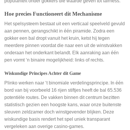
populariteit onder gokkers die waarde geven tot fairness.
Hoe precies Functioneert dit Mechanisme
Het spelsysteem bestaat uit een verticaal speelveld gevuld
aan pennen, gerangschikt in één piramide. Zodra een
gokker een bal dropt vanuit het kruin, ketst hij tegen
meerdere pinnen voordat die naar een uit de winstvakken
onderaan het onderkant belandt. Elk aanraking aan één
pen vormt ‘n binaire mogelijkheid: links of rechts.
Wiskundige Principes Achter dit Game
Plinko werken naar ‘t binomiale verdelingsprincipe. In één
bord van bij voorbeeld 16 rijen stiftjes heeft de bal 65.536
potentiële routes. De vakken binnen dit centrum bezitten
statistisch gezien een hoogste kans, waar onze buitenste
sleuven zeldzamer doch winstgevender blijken. Deze
wiskundige basis rendert het spel uniek transparant
vergeleken aan overige casino-games.