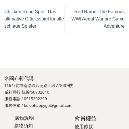
Chicken Road Spiel: Das
Red Baron: The Famous
ultimative Glücksspiel für alle
WWI Aerial Warfare Game
schlaue Spieler
Adventure
米國布莉代購
115台北市南港區八德路四段778號9樓
威莉商行 統編/50701040
服務電話 / 0915292299
服務信箱 / buleehappygo@gmail.com
購物說明
會員權益
購物須知
使用條款