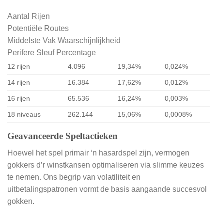
Aantal Rijen
Potentiële Routes
Middelste Vak Waarschijnlijkheid
Perifere Sleuf Percentage
12 rijen
4.096
19,34%
0,024%
14 rijen
16.384
17,62%
0,012%
16 rijen
65.536
16,24%
0,003%
18 niveaus
262.144
15,06%
0,0008%
Geavanceerde Speltactieken
Hoewel het spel primair ‘n hasardspel zijn, vermogen
gokkers d’r winstkansen optimaliseren via slimme keuzes
te nemen. Ons begrip van volatiliteit en
uitbetalingspatronen vormt de basis aangaande succesvol
gokken.