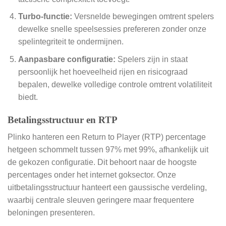
Turbo-functie:
Versnelde bewegingen omtrent spelers
dewelke snelle speelsessies prefereren zonder onze
spelintegriteit te ondermijnen.
Aanpasbare configuratie:
Spelers zijn in staat
persoonlijk het hoeveelheid rijen en risicograad
bepalen, dewelke volledige controle omtrent volatiliteit
biedt.
Betalingsstructuur en RTP
Plinko hanteren een Return to Player (RTP) percentage
hetgeen schommelt tussen 97% met 99%, afhankelijk uit
de gekozen configuratie. Dit behoort naar de hoogste
percentages onder het internet goksector. Onze
uitbetalingsstructuur hanteert een gaussische verdeling,
waarbij centrale sleuven geringere maar frequentere
beloningen presenteren.