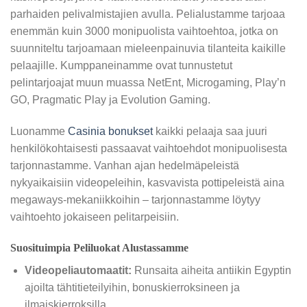
parhaiden pelivalmistajien avulla. Pelialustamme tarjoaa
enemmän kuin 3000 monipuolista vaihtoehtoa, jotka on
suunniteltu tarjoamaan mieleenpainuvia tilanteita kaikille
pelaajille. Kumppaneinamme ovat tunnustetut
pelintarjoajat muun muassa NetEnt, Microgaming, Play’n
GO, Pragmatic Play ja Evolution Gaming.
Luonamme
Casinia bonukset
kaikki pelaaja saa juuri
henkilökohtaisesti passaavat vaihtoehdot monipuolisesta
tarjonnastamme. Vanhan ajan hedelmäpeleistä
nykyaikaisiin videopeleihin, kasvavista pottipeleistä aina
megaways-mekaniikkoihin – tarjonnastamme löytyy
vaihtoehto jokaiseen pelitarpeisiin.
Suosituimpia Peliluokat Alustassamme
Videopeliautomaatit:
Runsaita aiheita antiikin Egyptin
ajoilta tähtitieteilyihin, bonuskierroksineen ja
ilmaiskierroksilla