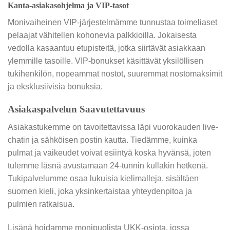
Kanta-asiakasohjelma ja VIP-tasot
Monivaiheinen VIP-järjestelmämme tunnustaa toimeliaset
pelaajat vähitellen kohonevia palkkioilla. Jokaisesta
vedolla kasaantuu etupisteitä, jotka siirtävät asiakkaan
ylemmille tasoille. VIP-bonukset käsittävät yksilöllisen
tukihenkilön, nopeammat nostot, suuremmat nostomaksimit
ja eksklusiivisia bonuksia.
Asiakaspalvelun Saavutettavuus
Asiakastukemme on tavoitettavissa läpi vuorokauden live-
chatin ja sähköisen postin kautta. Tiedämme, kuinka
pulmat ja vaikeudet voivat esiintyä koska hyvänsä, joten
tulemme läsnä avustamaan 24-tunnin kullakin hetkenä.
Tukipalvelumme osaa lukuisia kielimalleja, sisältäen
suomen kieli, joka yksinkertaistaa yhteydenpitoa ja
pulmien ratkaisua.
Lisänä hoidamme monipuolista UKK-osiota, jossa