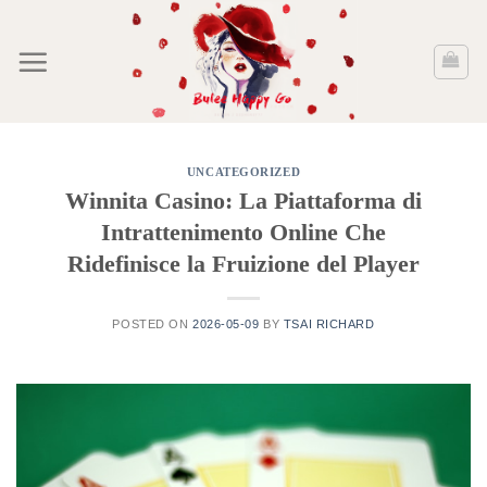
Skip
to
content
UNCATEGORIZED
Winnita Casino: La Piattaforma di
Intrattenimento Online Che
Ridefinisce la Fruizione del Player
POSTED ON
2026-05-09
BY
TSAI RICHARD