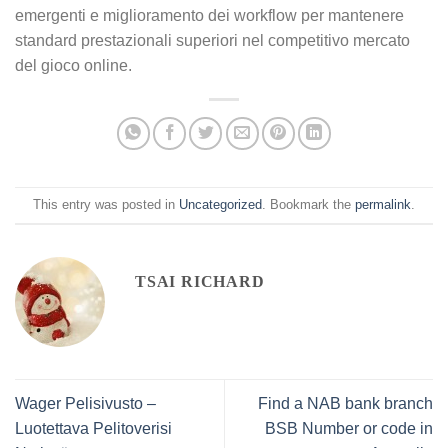
emergenti e miglioramento dei workflow per mantenere
standard prestazionali superiori nel competitivo mercato
del gioco online.
This entry was posted in
Uncategorized
. Bookmark the
permalink
.
TSAI RICHARD
Wager Pelisivusto –
Find a NAB bank branch
Luotettava Pelitoverisi
BSB Number or code in