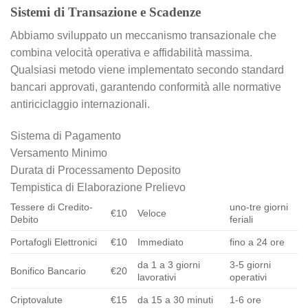
Sistemi di Transazione e Scadenze
Abbiamo sviluppato un meccanismo transazionale che
combina velocità operativa e affidabilità massima.
Qualsiasi metodo viene implementato secondo standard
bancari approvati, garantendo conformità alle normative
antiriciclaggio internazionali.
Sistema di Pagamento
Versamento Minimo
Durata di Processamento Deposito
Tempistica di Elaborazione Prelievo
Tessere di Credito-
uno-tre giorni
€10
Veloce
Debito
feriali
Portafogli Elettronici
€10
Immediato
fino a 24 ore
da 1 a 3 giorni
3-5 giorni
Bonifico Bancario
€20
lavorativi
operativi
Criptovalute
€15
da 15 a 30 minuti
1-6 ore