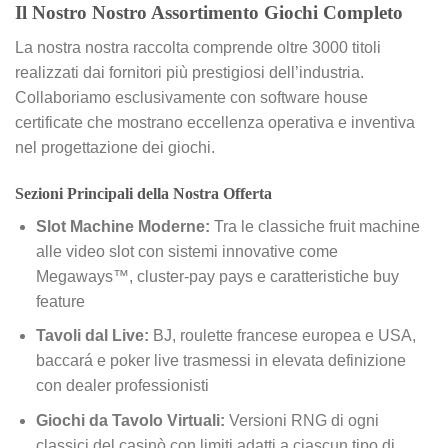
Il Nostro Nostro Assortimento Giochi Completo
La nostra nostra raccolta comprende oltre 3000 titoli
realizzati dai fornitori più prestigiosi dell’industria.
Collaboriamo esclusivamente con software house
certificate che mostrano eccellenza operativa e inventiva
nel progettazione dei giochi.
Sezioni Principali della Nostra Offerta
Slot Machine Moderne:
Tra le classiche fruit machine
alle video slot con sistemi innovative come
Megaways™, cluster-pay pays e caratteristiche buy
feature
Tavoli dal Live:
BJ, roulette francese europea e USA,
baccará e poker live trasmessi in elevata definizione
con dealer professionisti
Giochi da Tavolo Virtuali:
Versioni RNG di ogni
classici del casinò con limiti adatti a ciascun tipo di