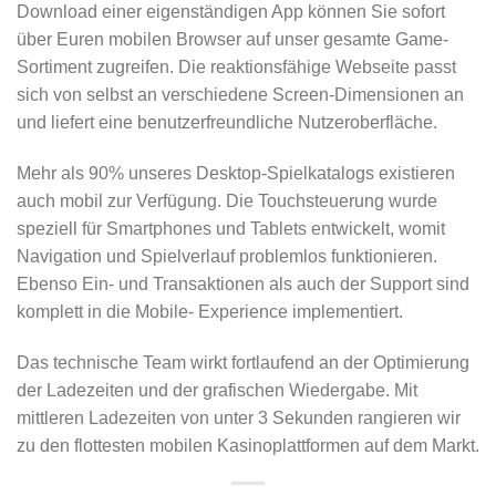
Download einer eigenständigen App können Sie sofort
über Euren mobilen Browser auf unser gesamte Game-
Sortiment zugreifen. Die reaktionsfähige Webseite passt
sich von selbst an verschiedene Screen-Dimensionen an
und liefert eine benutzerfreundliche Nutzeroberfläche.
Mehr als 90% unseres Desktop-Spielkatalogs existieren
auch mobil zur Verfügung. Die Touchsteuerung wurde
speziell für Smartphones und Tablets entwickelt, womit
Navigation und Spielverlauf problemlos funktionieren.
Ebenso Ein- und Transaktionen als auch der Support sind
komplett in die Mobile- Experience implementiert.
Das technische Team wirkt fortlaufend an der Optimierung
der Ladezeiten und der grafischen Wiedergabe. Mit
mittleren Ladezeiten von unter 3 Sekunden rangieren wir
zu den flottesten mobilen Kasinoplattformen auf dem Markt.