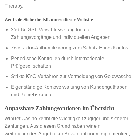
Therapy.
Zentrale Sicherheitsfeatures dieser Website
256-Bit-SSL-Verschlüsselung für alle
Zahlungsvorgänge und individuellen Angaben
Zweifaktor-Authentifizierung zum Schutz Eures Kontos
Periodische Kontrollen durch internationale
Prüfgesellschaften
Strikte KYC-Verfahren zur Vermeidung von Geldwäsche
Eigenständige Kontoverwaltung von Kundenguthaben
und Betriebskapital
Anpassbare Zahlungsoptionen im Übersicht
WinBet Casino kennt die Wichtigkeit zügiger und sicherer
Zahlungen. Aus diesem Grund haben wir ein
weitreichendes Angebot an Bezahloptionen implementiert,