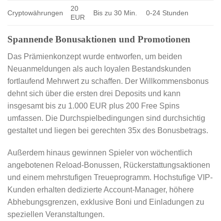
20
Cryptowährungen
Bis zu 30 Min.
0-24 Stunden
EUR
Spannende Bonusaktionen und Promotionen
Das Prämienkonzept wurde entworfen, um beiden
Neuanmeldungen als auch loyalen Bestandskunden
fortlaufend Mehrwert zu schaffen. Der Willkommensbonus
dehnt sich über die ersten drei Deposits und kann
insgesamt bis zu 1.000 EUR plus 200 Free Spins
umfassen. Die Durchspielbedingungen sind durchsichtig
gestaltet und liegen bei gerechten 35x des Bonusbetrags.
Außerdem hinaus gewinnen Spieler von wöchentlich
angebotenen Reload-Bonussen, Rückerstattungsaktionen
und einem mehrstufigen Treueprogramm. Hochstufige VIP-
Kunden erhalten dedizierte Account-Manager, höhere
Abhebungsgrenzen, exklusive Boni und Einladungen zu
speziellen Veranstaltungen.