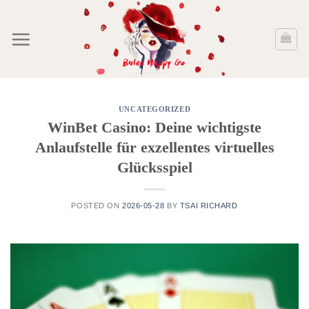
Skip
to
content
UNCATEGORIZED
WinBet Casino: Deine wichtigste
Anlaufstelle für exzellentes virtuelles
Glücksspiel
POSTED ON
2026-05-28
BY
TSAI RICHARD