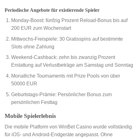
Periodische Angebote für existierende Spieler
Monday-Boost: fünfzig Prozent Reload-Bonus bis auf
200 EUR zum Wochenstart
Mittwochs-Freispiele: 30 Gratisspins auf bestimmte
Slots ohne Zahlung
Weekend-Cashback: zehn bis zwanzig Prozent
Erstattung auf Verlustbeträge am Samstag und Sonntag
Monatliche Tournaments mit Prize Pools von über
50000 EUR
Geburtstags-Prämie: Persönlicher Bonus zum
persönlichen Festtag
Mobile Spielerlebnis
Die mobile Platform von WinBet Casino wurde vollständig
für iOS- und Android-Endgeräte angepasst. Ohne