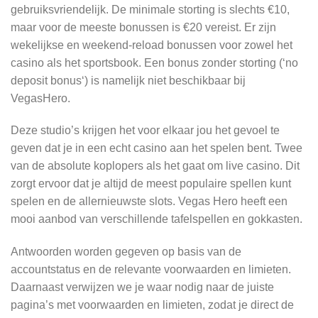
gebruiksvriendelijk. De minimale storting is slechts €10,
maar voor de meeste bonussen is €20 vereist. Er zijn
wekelijkse en weekend-reload bonussen voor zowel het
casino als het sportsbook. Een bonus zonder storting (‘no
deposit bonus‘) is namelijk niet beschikbaar bij
VegasHero.
Deze studio’s krijgen het voor elkaar jou het gevoel te
geven dat je in een echt casino aan het spelen bent. Twee
van de absolute koplopers als het gaat om live casino. Dit
zorgt ervoor dat je altijd de meest populaire spellen kunt
spelen en de allernieuwste slots. Vegas Hero heeft een
mooi aanbod van verschillende tafelspellen en gokkasten.
Antwoorden worden gegeven op basis van de
accountstatus en de relevante voorwaarden en limieten.
Daarnaast verwijzen we je waar nodig naar de juiste
pagina’s met voorwaarden en limieten, zodat je direct de