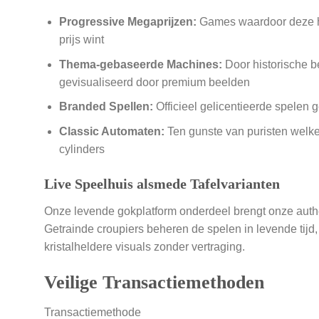
Progressive Megaprijzen:
Games waardoor deze hoo
prijs wint
Thema-gebaseerde Machines:
Door historische be
gevisualiseerd door premium beelden
Branded Spellen:
Officieel gelicentieerde spelen
Classic Automaten:
Ten gunste van puristen welke 
cylinders
Live Speelhuis alsmede Tafelvarianten
Onze levende gokplatform onderdeel brengt onze authen
Getrainde croupiers beheren de spelen in levende tij
kristalheldere visuals zonder vertraging.
Veilige Transactiemethoden
Transactiemethode