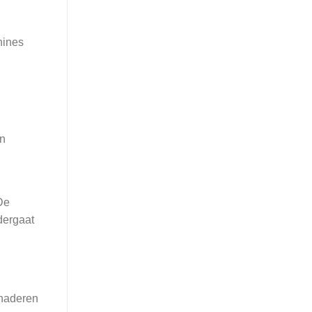
hines
en
De
dergaat
enaderen