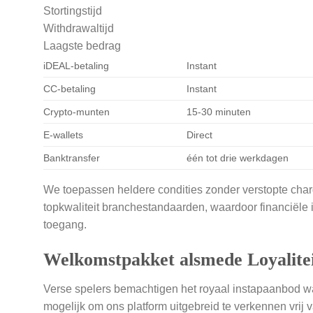
Stortingstijd
Withdrawaltijd
Laagste bedrag
iDEAL-betaling
Instant
CC-betaling
Instant
Crypto-munten
15-30 minuten
E-wallets
Direct
Banktransfer
één tot drie werkdagen
We toepassen heldere condities zonder verstopte cha
topkwaliteit branchestandaarden, waardoor financiële 
toegang.
Welkomstpakket alsmede Loyalit
Verse spelers bemachtigen het royaal instapaanbod wa
mogelijk om ons platform uitgebreid te verkennen vrij