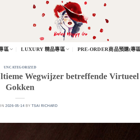
貨專區
LUXURY 精品專區
PRE-ORDER商品預購(專區
UNCATEGORIZED
tieme Wegwijzer betreffende Virtueel
Gokken
 ON
2026-05-14
BY
TSAI RICHARD