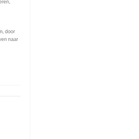
eren,
rm, door
wen naar