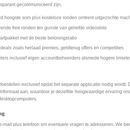
ansparant gecommuniceerd zijn.
ald hoogste som plus kosteloze ronden omtrent uitgezochte mac
ende free ronden ten gunste van geliefde videoslots
artpakket met de beste beloningsratio
eals zoals herlaad premies, geldterug offers en competities
elers inclusief eigen accountbeheerders alsmede hogere limiet
oestellen exclusief opdat het separate applicatie nodig wordt. 
hermformaat aan, waardoor je dezelfde hoogwaardige ervaring on
 desktopcomputers.
ng
, e-mail plus telefoon om eventuele vragen te adresseren. We b