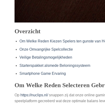
Overzicht
Om Welke Reden Kiezen Spelers ten gunste van He
Onze Omvangrijke Spelcollectie
Veilige Betalingsmogelijkheden
Starterspakket alsmede Beloningssysteem
Smartphone Game Ervaring
Om Welke Reden Selecteren Gebrui
Op
https://nuclips.nl/
snappen zij dat onze online gami
speelplatform gecreëerd wat deze optimale balans leve