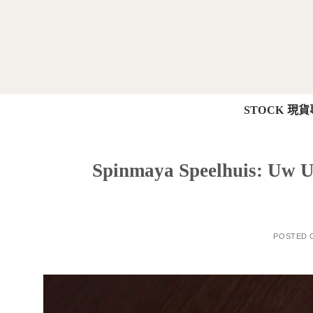
Skip
to
content
STOCK 現
Spinmaya Speelhuis: Uw Ul
POSTED