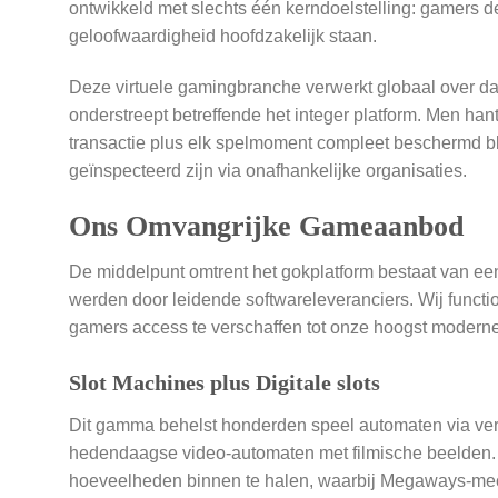
ontwikkeld met slechts één kerndoelstelling: gamers d
geloofwaardigheid hoofdzakelijk staan.
Deze virtuele gamingbranche verwerkt globaal over dan
onderstreept betreffende het integer platform. Men han
transactie plus elk spelmoment compleet beschermd blijf
geïnspecteerd zijn via onafhankelijke organisaties.
Ons Omvangrijke Gameaanbod
De middelpunt omtrent het gokplatform bestaat van e
werden door leidende softwareleveranciers. Wij func
gamers access te verschaffen tot onze hoogst moderne
Slot Machines plus Digitale slots
Dit gamma behelst honderden speel automaten via vers
hedendaagse video-automaten met filmische beelden. H
hoeveelheden binnen te halen, waarbij Megaways-mec