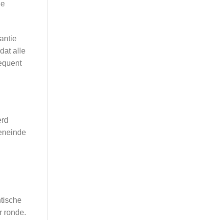
de
antie
dat alle
requent
erd
teneinde
ntische
 ronde.