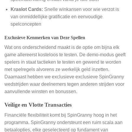
Kraslot Cards:
Snelle winkansen voor wie verzot is
van onmiddellijke gratificatie en eenvoudige
spelconcepten
Exclusieve Kenmerken van Deze Spellen
Wat ons onderscheidend maakt is de optie om bijna elk
game allereerst kosteloos te testen. De demo-modus geeft
spelers in staat tactieken te testen en gewend te worden
met spelregels alvorens ze werkelijk geld inzetten.
Daarnaast hebben we exclusieve exclusieve SpinGranny
wedstrijden waar deelnemers tegen anderen strijden voor
aanvullende winsten en bonussen.
Veilige en Vlotte Transacties
Financiële flexibiliteit komt bij SpinGranny hoog in het
programma. SpinGranny ondersteunt een ruim scala aan
betaalopties, elke geselecteerd op fundament van