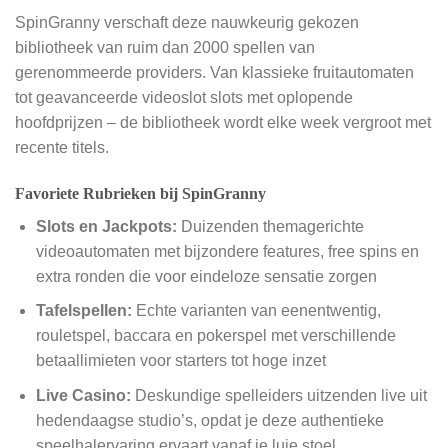
SpinGranny verschaft deze nauwkeurig gekozen
bibliotheek van ruim dan 2000 spellen van
gerenommeerde providers. Van klassieke fruitautomaten
tot geavanceerde videoslot slots met oplopende
hoofdprijzen – de bibliotheek wordt elke week vergroot met
recente titels.
Favoriete Rubrieken bij SpinGranny
Slots en Jackpots:
Duizenden themagerichte
videoautomaten met bijzondere features, free spins en
extra ronden die voor eindeloze sensatie zorgen
Tafelspellen:
Echte varianten van eenentwentig,
rouletspel, baccara en pokerspel met verschillende
betaallimieten voor starters tot hoge inzet
Live Casino:
Deskundige spelleiders uitzenden live uit
hedendaagse studio’s, opdat je deze authentieke
speelhalervaring ervaart vanaf je luie stoel