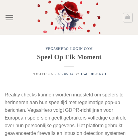
Skip
to
content
VEGASHERO-LOGIN.COM
Speel Op Elk Moment
POSTED ON
2026-05-14
BY
TSAI RICHARD
Reality checks kunnen worden ingesteld om spelers te
herinneren aan hun speeltijd met regelmatige pop-up
berichten. VegasHero volgt GDPR-richtlijnen voor
European spelers en geeft gebruikers volledige controle
over hun persoonlijke gegevens. Het platform gebruikt
geavanceerde firewalls en intrusion detection systemen