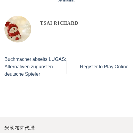
permalink
.
TSAI RICHARD
Buchmacher abseits LUGAS:
Alternativen zugunsten
Register to Play Online
deutsche Spieler
米國布莉代購