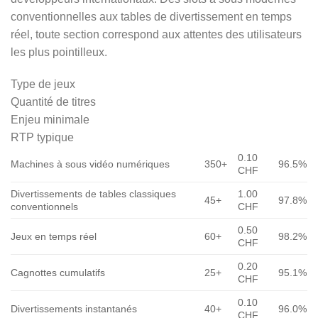
conventionnelles aux tables de divertissement en temps
réel, toute section correspond aux attentes des utilisateurs
les plus pointilleux.
Type de jeux
Quantité de titres
Enjeu minimale
RTP typique
0.10
Machines à sous vidéo numériques
350+
96.5%
CHF
Divertissements de tables classiques
1.00
45+
97.8%
conventionnels
CHF
0.50
Jeux en temps réel
60+
98.2%
CHF
0.20
Cagnottes cumulatifs
25+
95.1%
CHF
0.10
Divertissements instantanés
40+
96.0%
CHF