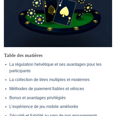
Table des matières
La régulation helvétique et ses avantages pour les
participants
La collection de titres multiples et modernes
Méthodes de paiement fiables et véloces
Bonus et avantages privilégiés
L’expérience de jeu mobile améliorée
Sécurité et fiabilité au sein de nos engagements