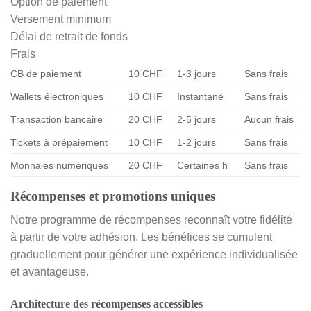
Option de paiement
Versement minimum
Délai de retrait de fonds
Frais
CB de paiement
10 CHF
1-3 jours
Sans frais
Wallets électroniques
10 CHF
Instantané
Sans frais
Transaction bancaire
20 CHF
2-5 jours
Aucun frais
Tickets à prépaiement
10 CHF
1-2 jours
Sans frais
Monnaies numériques
20 CHF
Certaines h
Sans frais
Récompenses et promotions uniques
Notre programme de récompenses reconnaît votre fidélité
à partir de votre adhésion. Les bénéfices se cumulent
graduellement pour générer une expérience individualisée
et avantageuse.
Architecture des récompenses accessibles