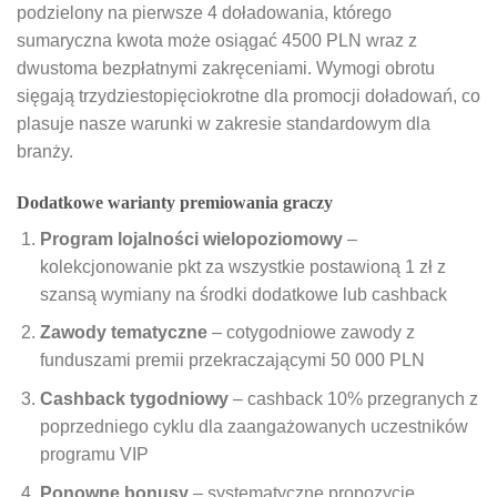
podzielony na pierwsze 4 doładowania, którego
sumaryczna kwota może osiągać 4500 PLN wraz z
dwustoma bezpłatnymi zakręceniami. Wymogi obrotu
sięgają trzydziestopięciokrotne dla promocji doładowań, co
plasuje nasze warunki w zakresie standardowym dla
branży.
Dodatkowe warianty premiowania graczy
Program lojalności wielopoziomowy
–
kolekcjonowanie pkt za wszystkie postawioną 1 zł z
szansą wymiany na środki dodatkowe lub cashback
Zawody tematyczne
– cotygodniowe zawody z
funduszami premii przekraczającymi 50 000 PLN
Cashback tygodniowy
– cashback 10% przegranych z
poprzedniego cyklu dla zaangażowanych uczestników
programu VIP
Ponowne bonusy
– systematyczne propozycje