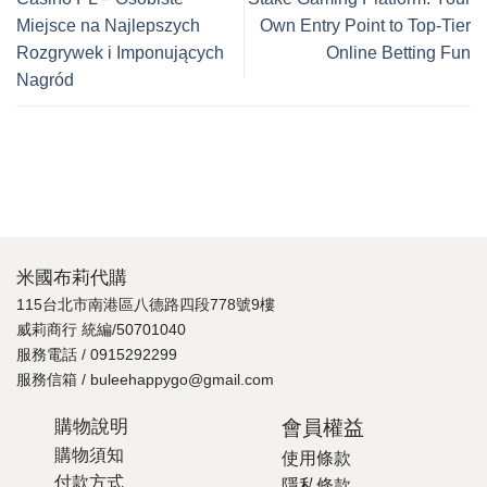
Miejsce na Najlepszych
Own Entry Point to Top-Tier
Rozgrywek i Imponujących
Online Betting Fun
Nagród
米國布莉代購
115台北市南港區八德路四段778號9樓
威莉商行 統編/50701040
服務電話 / 0915292299
服務信箱 / buleehappygo@gmail.com
購物說明
會員權益
購物須知
使用條款
付款方式
隱私條款