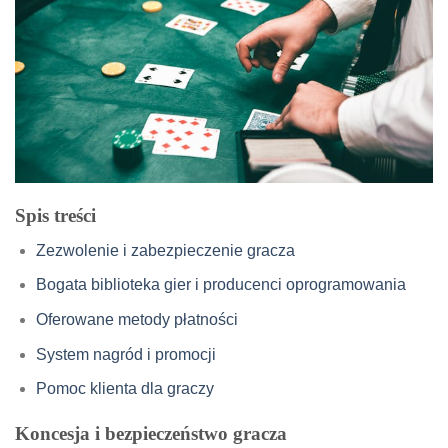
Spis treści
Zezwolenie i zabezpieczenie gracza
Bogata biblioteka gier i producenci oprogramowania
Oferowane metody płatności
System nagród i promocji
Pomoc klienta dla graczy
Koncesja i bezpieczeństwo gracza