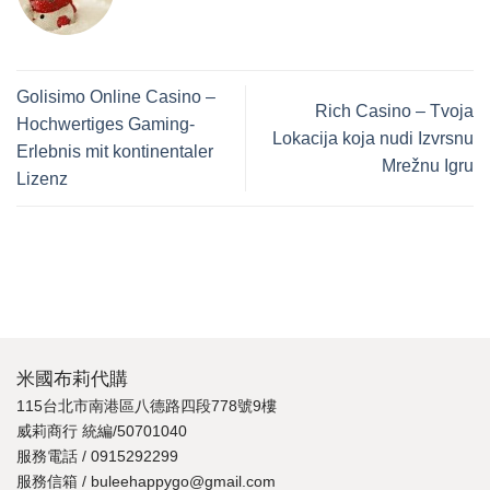
Golisimo Online Casino –
Rich Casino – Tvoja
Hochwertiges Gaming-
Lokacija koja nudi Izvrsnu
Erlebnis mit kontinentaler
Mrežnu Igru
Lizenz
米國布莉代購
115台北市南港區八德路四段778號9樓
威莉商行 統編/50701040
服務電話 / 0915292299
服務信箱 / buleehappygo@gmail.com