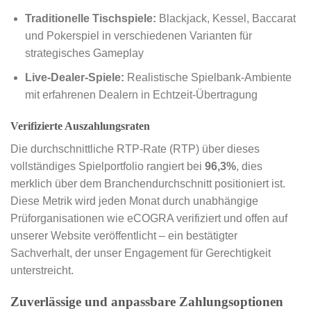
Traditionelle Tischspiele:
Blackjack, Kessel, Baccarat
und Pokerspiel in verschiedenen Varianten für
strategisches Gameplay
Live-Dealer-Spiele:
Realistische Spielbank-Ambiente
mit erfahrenen Dealern in Echtzeit-Übertragung
Verifizierte Auszahlungsraten
Die durchschnittliche RTP-Rate (RTP) über dieses
vollständiges Spielportfolio rangiert bei
96,3%
, dies
merklich über dem Branchendurchschnitt positioniert ist.
Diese Metrik wird jeden Monat durch unabhängige
Prüforganisationen wie eCOGRA verifiziert und offen auf
unserer Website veröffentlicht – ein bestätigter
Sachverhalt, der unser Engagement für Gerechtigkeit
unterstreicht.
Zuverlässige und anpassbare Zahlungsoptionen