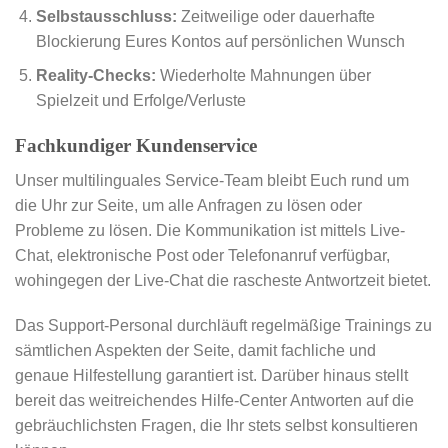
Selbstausschluss:
Zeitweilige oder dauerhafte
Blockierung Eures Kontos auf persönlichen Wunsch
Reality-Checks:
Wiederholte Mahnungen über
Spielzeit und Erfolge/Verluste
Fachkundiger Kundenservice
Unser multilinguales Service-Team bleibt Euch rund um
die Uhr zur Seite, um alle Anfragen zu lösen oder
Probleme zu lösen. Die Kommunikation ist mittels Live-
Chat, elektronische Post oder Telefonanruf verfügbar,
wohingegen der Live-Chat die rascheste Antwortzeit bietet.
Das Support-Personal durchläuft regelmäßige Trainings zu
sämtlichen Aspekten der Seite, damit fachliche und
genaue Hilfestellung garantiert ist. Darüber hinaus stellt
bereit das weitreichendes Hilfe-Center Antworten auf die
gebräuchlichsten Fragen, die Ihr stets selbst konsultieren