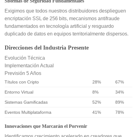
Sistemas de Seguridad Fundamentales
Exigimos que todos nuestros distribuidores desplieguen
encriptación SSL de 256 bits, mecanismos antifraude
fundamentados en tecnología artificial y resguardo
duplicado de datos en equipos territorialmente dispersos.
Direcciones del Industria Presente
Evolución Técnica
Implementación Actual
Previsión 5 Años
Títulos con Cripto
28%
67%
Entorno Virtual
8%
34%
Sistemas Gamificadas
52%
89%
Eventos Multiplataforma
41%
78%
Innovaciones que Marcarán el Porvenir
Identificamos crecimiento acelerado en creadores que