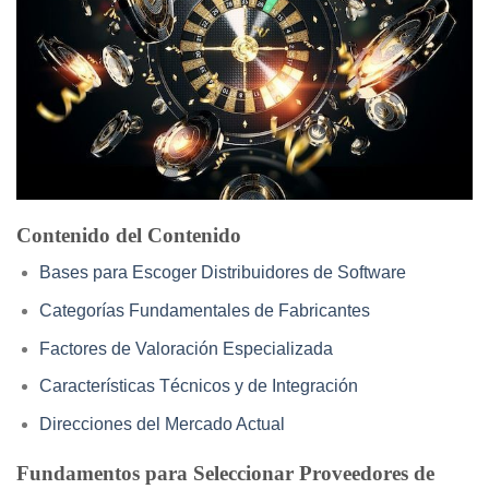
Contenido del Contenido
Bases para Escoger Distribuidores de Software
Categorías Fundamentales de Fabricantes
Factores de Valoración Especializada
Características Técnicos y de Integración
Direcciones del Mercado Actual
Fundamentos para Seleccionar Proveedores de