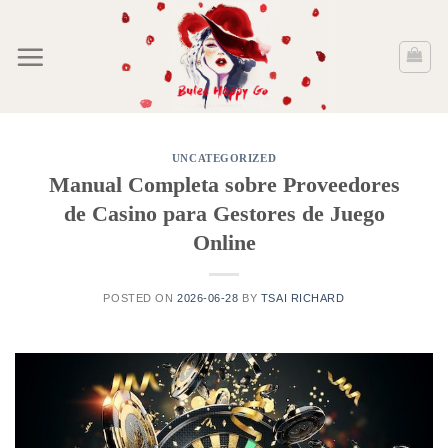
Skip
to
content
UNCATEGORIZED
Manual Completa sobre Proveedores
de Casino para Gestores de Juego
Online
POSTED ON
2026-06-28
BY
TSAI RICHARD