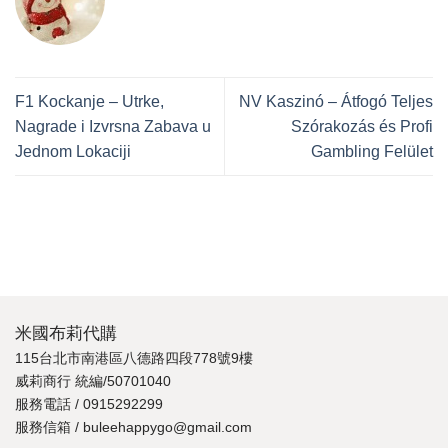
F1 Kockanje – Utrke,
NV Kaszinó – Átfogó Teljes
Nagrade i Izvrsna Zabava u
Szórakozás és Profi
Jednom Lokaciji
Gambling Felület
米國布莉代購
115台北市南港區八德路四段778號9樓
威莉商行 統編/50701040
服務電話 / 0915292299
服務信箱 / buleehappygo@gmail.com