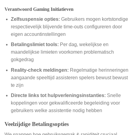
Verantwoord Gaming Initiatieven
Zelfsuspensie opties:
Gebruikers mogen kortstondige
respectievelijk blijvende time-outs configureren door
eigen accountinstellingen
Betalingslimiet tools:
Per dag, wekelijkse en
maandelijkse limieten voorkomen problematisch
gokgedrag
Reality-check meldingen:
Regelmatige herinneringen
aangaande speeltijd assisteren spelers bewust bewust
te zijn
Directe links tot hulpverleningsinstanties:
Snelle
koppelingen voor gekwalificeerde begeleiding voor
gebruikers welke assistentie nodig hebben
Veelzijdige Betalingsopties
We snappen hoe gebruiksgemak & rapiditeit cruciaal