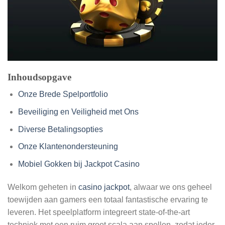
Inhoudsopgave
Onze Brede Spelportfolio
Beveiliging en Veiligheid met Ons
Diverse Betalingsopties
Onze Klantenondersteuning
Mobiel Gokken bij Jackpot Casino
Welkom geheten in
casino jackpot
, alwaar we ons geheel
toewijden aan gamers een totaal fantastische ervaring te
leveren. Het speelplatform integreert state-of-the-art
techniek met een ruim groot scala aan spellen, zodat ieder