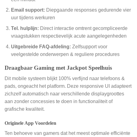
Email support:
Diepgaande responses gedurende vier
uur tijdens werkuren
Tel. hulplijn:
Direct interactie omtrent gecompliceerde
vraagstukken respectievelijk acute aangelegenheden
Uitgebreide FAQ-afdeling:
Zelfsupport voor
veelgestelde onderwerpen & reguliere procedures
Draagbaar Gaming met Jackpot Speelhuis
Dit mobile systeem blijkt 100% verfijnd naar telefoons &
pads, ongeacht het platform. Deze responsive UI adapteert
zichzelf automatisch naar verschillende displaygroottes
aan zonder concessies te doen in functionaliteit of
grafische kwaliteit.
Originele App Voordelen
Ten behoeve van gamers dat het meest optimale efficiënte