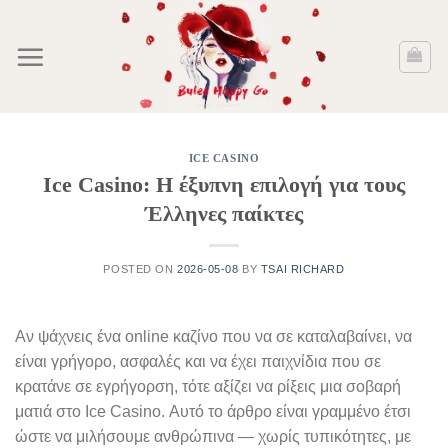
Skip
to
content
ICE CASINO
Ice Casino: Η έξυπνη επιλογή για τους
Έλληνες παίκτες
POSTED ON
2026-05-08
BY
TSAI RICHARD
Αν ψάχνεις ένα online καζίνο που να σε καταλαβαίνει, να
είναι γρήγορο, ασφαλές και να έχει παιχνίδια που σε
κρατάνε σε εγρήγορση, τότε αξίζει να ρίξεις μια σοβαρή
ματιά στο Ice Casino. Αυτό το άρθρο είναι γραμμένο έτσι
ώστε να μιλήσουμε ανθρώπινα — χωρίς τυπικότητες, με