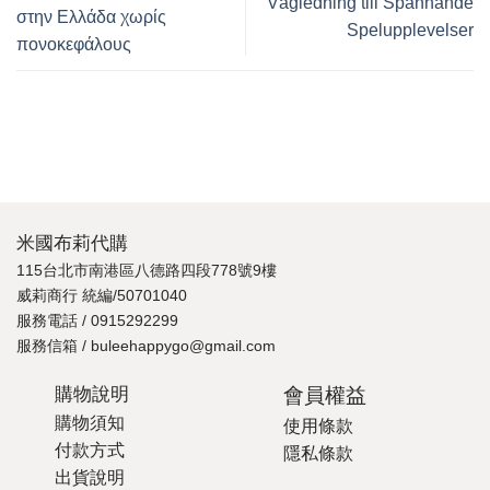
Vägledning till Spännande
στην Ελλάδα χωρίς
Spelupplevelser
πονοκεφάλους
米國布莉代購
115台北市南港區八德路四段778號9樓
威莉商行 統編/50701040
服務電話 / 0915292299
服務信箱 / buleehappygo@gmail.com
購物說明
會員權益
購物須知
使用條款
付款方式
隱私條款
出貨說明