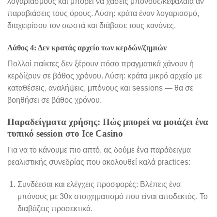
λογαριασμούς και μπορεί να χάσεις μπόνους/κεφάλαια αν
παραβιάσεις τους όρους. Λύση: κράτα έναν λογαριασμό,
διαχειρίσου τον σωστά και διάβασε τους κανόνες.
Λάθος 4: Δεν κρατάς αρχείο των κερδών/ζημιών
Πολλοί παίκτες δεν ξέρουν πόσο πραγματικά χάνουν ή
κερδίζουν σε βάθος χρόνου. Λύση: κράτα μικρό αρχείο με
καταθέσεις, αναλήψεις, μπόνους και sessions — θα σε
βοηθήσει σε βάθος χρόνου.
Παραδείγματα χρήσης: Πώς μπορεί να μοιάζει ένα
τυπικό session στο Ice Casino
Για να το κάνουμε πιο απτό, ας δούμε ένα παράδειγμα
ρεαλιστικής συνεδρίας που ακολουθεί καλά practices:
Συνδέεσαι και ελέγχεις προσφορές: Βλέπεις ένα
μπόνους με 30x στοιχηματισμό που είναι αποδεκτός. Το
διαβάζεις προσεκτικά.