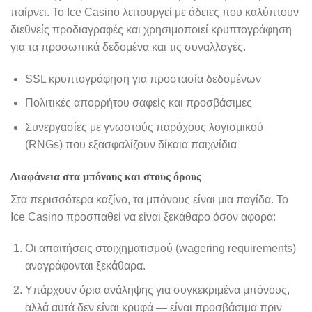
παίρνει. Το Ice Casino λειτουργεί με άδειες που καλύπτουν
διεθνείς προδιαγραφές και χρησιμοποιεί κρυπτογράφηση
για τα προσωπικά δεδομένα και τις συναλλαγές.
SSL κρυπτογράφηση για προστασία δεδομένων
Πολιτικές απορρήτου σαφείς και προσβάσιμες
Συνεργασίες με γνωστούς παρόχους λογισμικού
(RNGs) που εξασφαλίζουν δίκαια παιχνίδια
Διαφάνεια στα μπόνους και στους όρους
Στα περισσότερα καζίνο, τα μπόνους είναι μια παγίδα. Το
Ice Casino προσπαθεί να είναι ξεκάθαρο όσον αφορά:
Οι απαιτήσεις στοιχηματισμού (wagering requirements)
αναγράφονται ξεκάθαρα.
Υπάρχουν όρια ανάληψης για συγκεκριμένα μπόνους,
αλλά αυτά δεν είναι κρυφά — είναι προσβάσιμα πριν