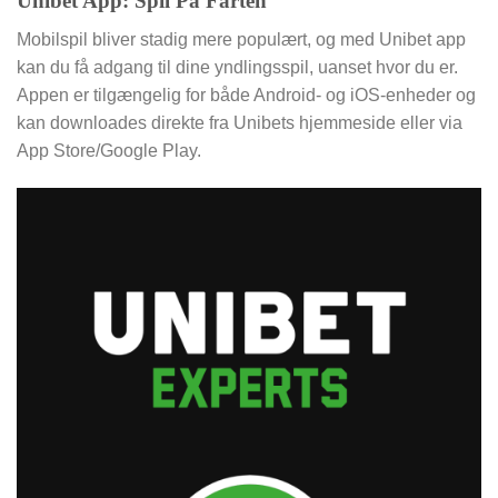
Unibet App: Spil På Farten
Mobilspil bliver stadig mere populært, og med Unibet app
kan du få adgang til dine yndlingsspil, uanset hvor du er.
Appen er tilgængelig for både Android- og iOS-enheder og
kan downloades direkte fra Unibets hjemmeside eller via
App Store/Google Play.