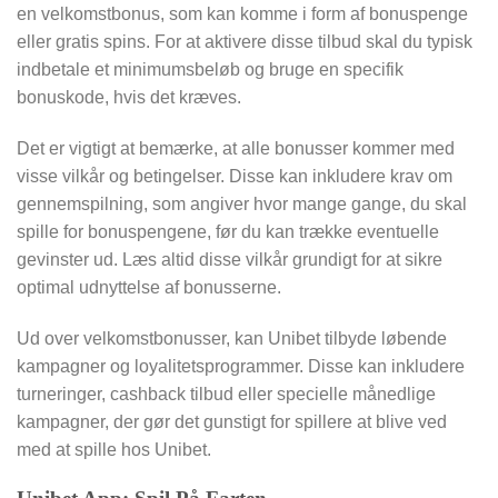
en velkomstbonus, som kan komme i form af bonuspenge
eller gratis spins. For at aktivere disse tilbud skal du typisk
indbetale et minimumsbeløb og bruge en specifik
bonuskode, hvis det kræves.
Det er vigtigt at bemærke, at alle bonusser kommer med
visse vilkår og betingelser. Disse kan inkludere krav om
gennemspilning, som angiver hvor mange gange, du skal
spille for bonuspengene, før du kan trække eventuelle
gevinster ud. Læs altid disse vilkår grundigt for at sikre
optimal udnyttelse af bonusserne.
Ud over velkomstbonusser, kan Unibet tilbyde løbende
kampagner og loyalitetsprogrammer. Disse kan inkludere
turneringer, cashback tilbud eller specielle månedlige
kampagner, der gør det gunstigt for spillere at blive ved
med at spille hos Unibet.