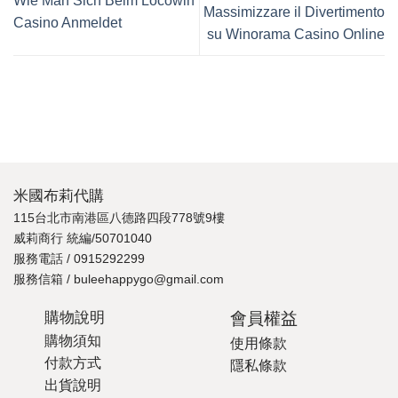
Wie Man Sich Beim Locowin
Massimizzare il Divertimento
Casino Anmeldet
su Winorama Casino Online
米國布莉代購
115台北市南港區八德路四段778號9樓
威莉商行 統編/50701040
服務電話 / 0915292299
服務信箱 / buleehappygo@gmail.com
購物說明
會員權益
購物須知
使用條款
付款方式
隱私條款
出貨說明