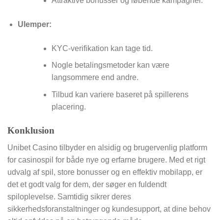
Attraktive bonusser og løbende kampagner.
Ulemper:
KYC-verifikation kan tage tid.
Nogle betalingsmetoder kan være
langsommere end andre.
Tilbud kan variere baseret på spillerens
placering.
Konklusion
Unibet Casino tilbyder en alsidig og brugervenlig platform
for casinospil for både nye og erfarne brugere. Med et rigt
udvalg af spil, store bonusser og en effektiv mobilapp, er
det et godt valg for dem, der søger en fuldendt
spiloplevelse. Samtidig sikrer deres
sikkerhedsforanstaltninger og kundesupport, at dine behov