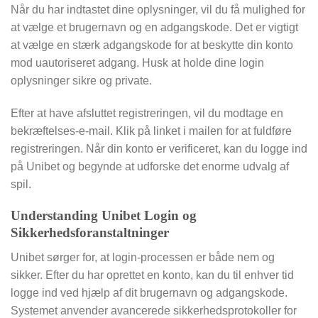
Når du har indtastet dine oplysninger, vil du få mulighed for
at vælge et brugernavn og en adgangskode. Det er vigtigt
at vælge en stærk adgangskode for at beskytte din konto
mod uautoriseret adgang. Husk at holde dine login
oplysninger sikre og private.
Efter at have afsluttet registreringen, vil du modtage en
bekræftelses-e-mail. Klik på linket i mailen for at fuldføre
registreringen. Når din konto er verificeret, kan du logge ind
på Unibet og begynde at udforske det enorme udvalg af
spil.
Understanding Unibet Login og
Sikkerhedsforanstaltninger
Unibet sørger for, at login-processen er både nem og
sikker. Efter du har oprettet en konto, kan du til enhver tid
logge ind ved hjælp af dit brugernavn og adgangskode.
Systemet anvender avancerede sikkerhedsprotokoller for