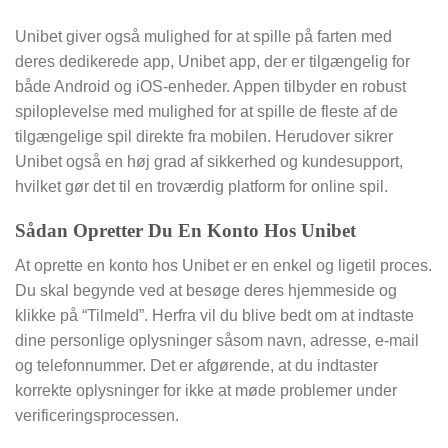
Unibet giver også mulighed for at spille på farten med
deres dedikerede app, Unibet app, der er tilgængelig for
både Android og iOS-enheder. Appen tilbyder en robust
spiloplevelse med mulighed for at spille de fleste af de
tilgængelige spil direkte fra mobilen. Herudover sikrer
Unibet også en høj grad af sikkerhed og kundesupport,
hvilket gør det til en troværdig platform for online spil.
Sådan Opretter Du En Konto Hos Unibet
At oprette en konto hos Unibet er en enkel og ligetil proces.
Du skal begynde ved at besøge deres hjemmeside og
klikke på “Tilmeld”. Herfra vil du blive bedt om at indtaste
dine personlige oplysninger såsom navn, adresse, e-mail
og telefonnummer. Det er afgørende, at du indtaster
korrekte oplysninger for ikke at møde problemer under
verificeringsprocessen.