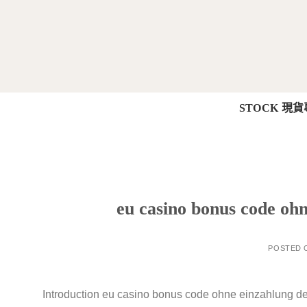
Skip
to
content
STOCK 現
eu casino bonus code oh
POSTED
Introduction eu casino bonus code ohne einzahlung d