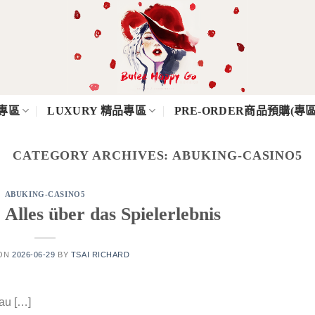
貨專區
LUXURY 精品專區
PRE-ORDER商品預購(專區
CATEGORY ARCHIVES:
ABUKING-CASINO5
ABUKING-CASINO5
Alles über das Spielerlebnis
 ON
2026-06-29
BY
TSAI RICHARD
 au […]