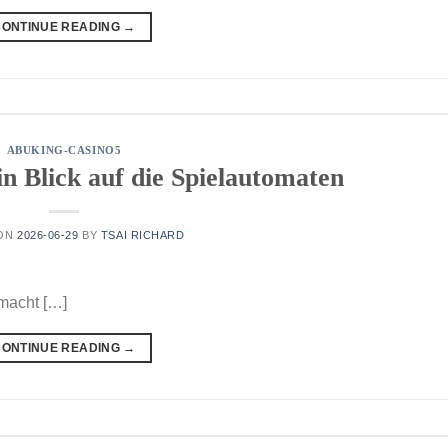
CONTINUE READING
→
ABUKING-CASINO5
n Blick auf die Spielautomaten
 ON
2026-06-29
BY
TSAI RICHARD
macht […]
CONTINUE READING
→