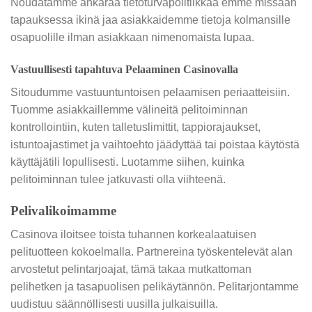
Noudatamme ankaraa tietoturvapolitiikkaa emme missään
tapauksessa ikinä jaa asiakkaidemme tietoja kolmansille
osapuolille ilman asiakkaan nimenomaista lupaa.
Vastuullisesti tapahtuva Pelaaminen Casinovalla
Sitoudumme vastuuntuntoisen pelaamisen periaatteisiin.
Tuomme asiakkaillemme välineitä pelitoiminnan
kontrollointiin, kuten talletuslimittit, tappiorajaukset,
istuntoajastimet ja vaihtoehto jäädyttää tai poistaa käytöstä
käyttäjätili lopullisesti. Luotamme siihen, kuinka
pelitoiminnan tulee jatkuvasti olla viihteenä.
Pelivalikoimamme
Casinova iloitsee toista tuhannen korkealaatuisen
pelituotteen kokoelmalla. Partnereina työskentelevät alan
arvostetut pelintarjoajat, tämä takaa mutkattoman
pelihetken ja tasapuolisen pelikäytännön. Pelitarjontamme
uudistuu säännöllisesti uusilla julkaisuilla.