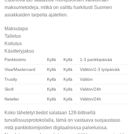
maksumetodeja, mitkä on valittu harkitusti Suomen
asiakkaiden tarpeita ajatellen.
Maksutapa
Talletus
Kotiutus
Käsittelyjakso
Pankkisiirto
Kyllä
Kyllä
1-3 pankkipäivää
Visa/Mastercard
Kyllä
Kyllä
Välitön/1-3 työpäivää
Trustly
Kyllä
Kyllä
Välitön
Skrill
Kyllä
Kyllä
Välitön/24h
Neteller
Kyllä
Kyllä
Välitön/24h
Koko lähetetyt tiedot salataan 128-bittisellä
turvallisuusprotokolalla, tämä on vastaava suojaustaso
mitä pankkitoimijoiden digitaalisissa palveluissa.