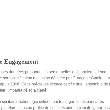
ide Engagement
ieuses données personnelles personnelles et financières demeur
ne sous certification de casino délivrée par Curaçao eGaming, u
epuis 1996. Cette précieuse licence certifie que l’ensemble de
r l’impartialité et la clarté.
a similaire technologie utilisée par les organismes bancaires
 plateforme casino profite de cette sécurité maximale, garantis