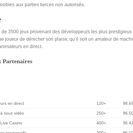
sibles aux parties tierces non autorisés.
e
de 3500 jeux provenant des développeurs les plus prestigieux
 joueur de dénicher son plaisir, qu’il soit un amateur de mach
nimateurs en direct.
x Partenaires
urs en direct
120+
98.6
 à sous vidéo
250+
96.5
t Live Casino
400+
96.4
es progressifs
300+
96.1