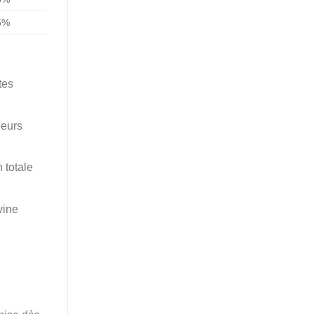
5%
tes
ieurs
 totale
vine