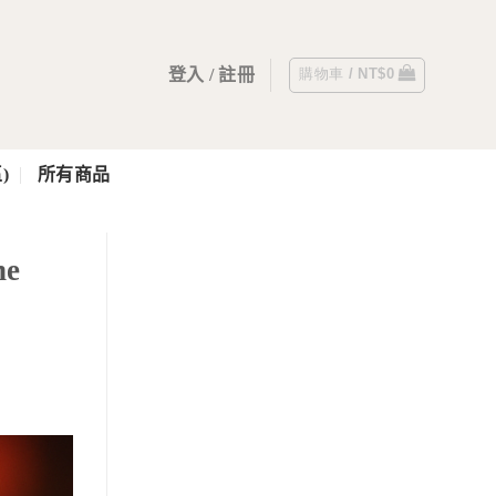
登入 / 註冊
購物車 /
NT$
0
)
所有商品
ne