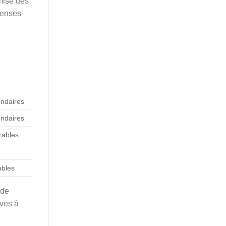
mise dès
penses
endaires
endaires
rables
ables
 de
ives à