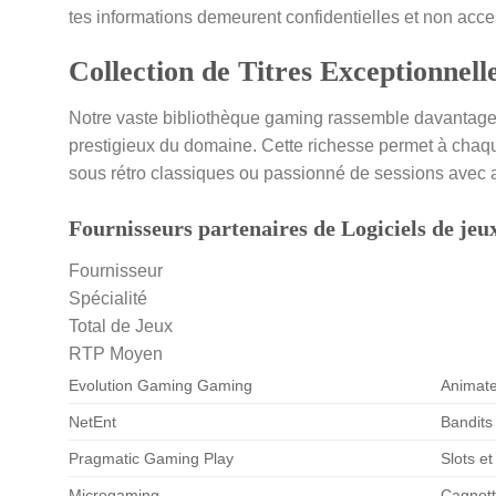
tes informations demeurent confidentielles et non acces
Collection de Titres Exceptionnell
Notre vaste bibliothèque gaming rassemble davantage 
prestigieux du domaine. Cette richesse permet à chaque
sous rétro classiques ou passionné de sessions avec a
Fournisseurs partenaires de Logiciels de jeu
Fournisseur
Spécialité
Total de Jeux
RTP Moyen
Evolution Gaming Gaming
Animate
NetEnt
Bandits
Pragmatic Gaming Play
Slots e
Microgaming
Cagnott