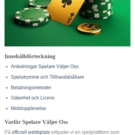
Innehållsförteckning
Anledningar Spelare Väljer Oss
Spelutrymme och Tillhandahållare
Betalningsmetoder
Säkerhet och Licens
Mobilupplevelse
Varför Spelare Väljer Oss
På
officiell webbplats
erbjuder vi en spelplattform som