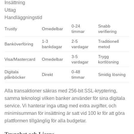
Insättning
Uttag
Handläggningstid
0-24
Snabb
Trustly
Omedelbar
timmar
verifiering
1-3
2-5
Traditionell
Banköverföring
bankdagar
vardagar
metod
3-5
Trygg
Visa/Mastercard
Omedelbar
vardagar
kortlösning
Digitala
0-48
Direkt
Smidig lösning
plånböcker
timmar
Alla transaktioner säkras med 256-bit SSL-kryptering,
samma teknologi vilken banker använder för sina digitala
service. Vi hanterar inga uttag med extra avgifter, och
minimisumman för insättning är satt vid 100 kr för att göra
plattformen tillgänglig för alla budgetar.