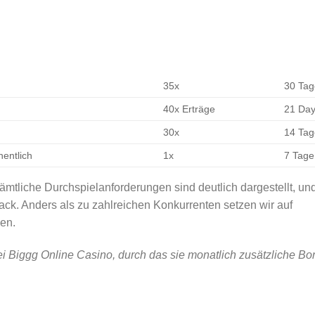
35x
30 Tag
40x Erträge
21 Da
30x
14 Tag
hentlich
1x
7 Tage
ämtliche Durchspielanforderungen sind deutlich dargestellt, und
k. Anders als zu zahlreichen Konkurrenten setzen wir auf
en.
 Biggg Online Casino, durch das sie monatlich zusätzliche Bo