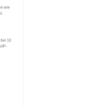
en wie
rs
 bei 10
VIP-