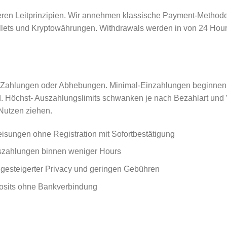
eren Leitprinzipien. Wir annehmen klassische Payment-Method
lets und Kryptowährungen. Withdrawals werden in von 24 Hou
ür Zahlungen oder Abhebungen. Minimal-Einzahlungen beginnen
Höchst- Auszahlungslimits schwanken je nach Bezahlart und 
Nutzen ziehen.
sungen ohne Registration mit Sofortbestätigung
Auszahlungen binnen weniger Hours
t gesteigerter Privacy und geringen Gebühren
osits ohne Bankverbindung