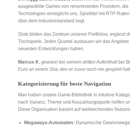
ausgewählte Games von renommierten Providern, die st
Technologien ermöglicht uns, Spieltitel mit RTP-Raten 
über dem Industriestandard liegt.
Slots bilden das Zentrum unseres Portfolios, ergänzt 
Tischspiele. Jedes Quartal ausbauen wir das Angebot 
neuesten Entwicklungen haben.
Marcus K.
gewann bei seinem dritten Aufenthalt bei 
Euro an einem Slot, den er zuvor noch nie gespielt hatt
Kategorisierung für beste Navigation
Man haben unsere Game-Bibliothek in intuitive Kategori
nach Varianz, Theme und Auszahlungsquote helfen uns
Diese Organisation basiert auf weitreichenden Nutzerst
Megaways-Automaten:
Dynamische Gewinnwege mi