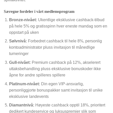
Særegne fordeler i vårt medlemsprogram
Bronze-nivået:
Ukentlige eksklusive cashback-tilbud
på hele 5% og gratisspinn hver eneste mandag som en
oppstart på uken
Sølvnivå:
Forbedret cashback til hele 8%, personlig
kontoadministrator pluss invitasjon til månedlige
turneringer
Gull-nivået:
Premium cashback på 12%, akselerert
uttaksbehandling pluss eksklusive bonuskoder ikke
åpne for andre spilleres spillere
Platinum-nivået:
Din egen VIP-ansvarlig,
personliggjorte bonuspakker samt invitasjon til unike
eksklusive landevents
Diamantnivå:
Høyeste cashback opptil 18%, prioritert
dedikert kundeservice og luksuspremier slik som