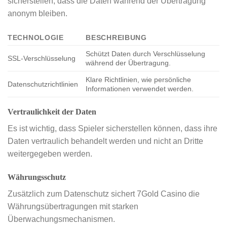
sicherstellen, dass die Daten während der Übertragung
anonym bleiben.
TECHNOLOGIE
BESCHREIBUNG
Schützt Daten durch Verschlüsselung
SSL-Verschlüsselung
während der Übertragung.
Klare Richtlinien, wie persönliche
Datenschutzrichtlinien
Informationen verwendet werden.
Vertraulichkeit der Daten
Es ist wichtig, dass Spieler sicherstellen können, dass ihre
Daten vertraulich behandelt werden und nicht an Dritte
weitergegeben werden.
Währungsschutz
Zusätzlich zum Datenschutz sichert 7Gold Casino die
Währungsübertragungen mit starken
Überwachungsmechanismen.