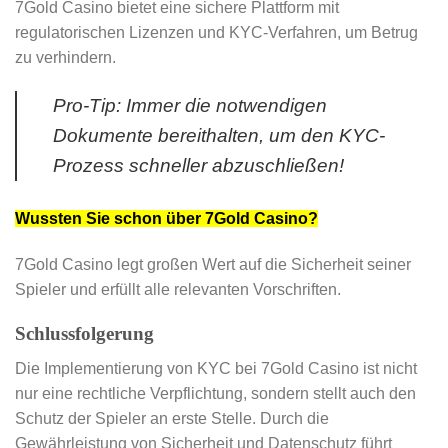
7Gold Casino bietet eine sichere Plattform mit
regulatorischen Lizenzen und KYC-Verfahren, um Betrug
zu verhindern.
Pro-Tip: Immer die notwendigen
Dokumente bereithalten, um den KYC-
Prozess schneller abzuschließen!
Wussten Sie schon über 7Gold Casino?
7Gold Casino legt großen Wert auf die Sicherheit seiner
Spieler und erfüllt alle relevanten Vorschriften.
Schlussfolgerung
Die Implementierung von KYC bei 7Gold Casino ist nicht
nur eine rechtliche Verpflichtung, sondern stellt auch den
Schutz der Spieler an erste Stelle. Durch die
Gewährleistung von Sicherheit und Datenschutz führt