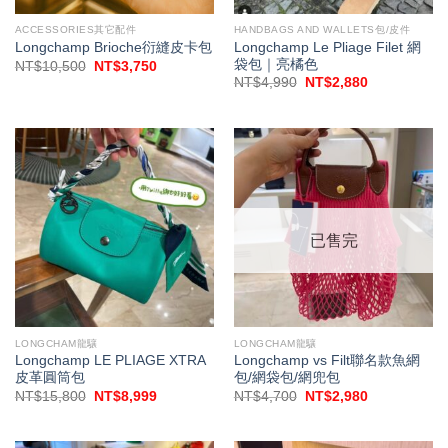
ACCESSORIES其它配件
HANDBAGS AND WALLETS包/皮件
Longchamp Le Pliage Filet 網
Longchamp Brioche衍縫皮卡包
袋包｜亮橘色
原
目
NT$
10,500
NT$
3,750
始
前
原
目
NT$
4,990
NT$
2,880
價
價
始
前
格：
格：
價
價
NT$10,500。
NT$3,750。
格：
格：
NT$4,990。
NT$2,880。
已售完
LONGCHAM龍驤
LONGCHAM龍驤
Longchamp LE PLIAGE XTRA
Longchamp vs Filt聯名款魚網
皮革圓筒包
包/網袋包/網兜包
原
目
原
目
NT$
15,800
NT$
8,999
NT$
4,700
NT$
2,980
始
前
始
前
價
價
價
價
格：
格：
格：
格：
NT$15,800。
NT$8,999。
NT$4,700。
NT$2,980。