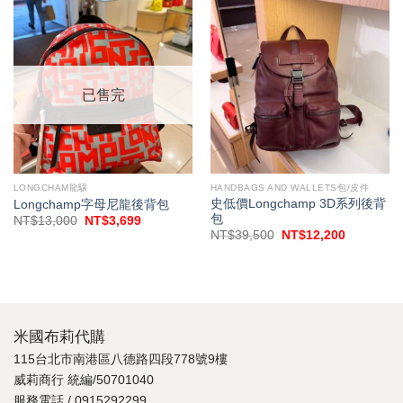
已售完
LONGCHAM龍驤
HANDBAGS AND WALLETS包/皮件
史低價Longchamp 3D系列後背
Longchamp字母尼龍後背包
包
原
目
NT$
13,000
NT$
3,699
始
前
原
目
NT$
39,500
NT$
12,200
價
價
始
前
格：
格：
價
價
NT$13,000。
NT$3,699。
格：
格：
NT$39,500。
NT$12,2
米國布莉代購
115台北市南港區八德路四段778號9樓
威莉商行 統編/50701040
服務電話 / 0915292299